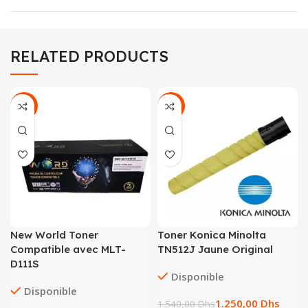
RELATED PRODUCTS
-21%
-19%
New World Toner
Toner Konica Minolta
Compatible avec MLT-
TN512J Jaune Original
D111S
Disponible
Disponible
1.250,00
Dhs
1.540,00
Dhs