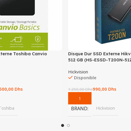
xterne Toshiba Canvio
Disque Dur SSD Externe Hik
512 GB (HS-ESSD-T200N-51
Hickvision
Disponible
.500,00
Dhs
990,00
Dhs
1.250,00
Dhs
Add To Cart
Toshiba
BRAND
Hickvision