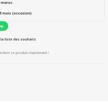
u maroc
3 mois (occasion)​
pp
 la liste des souhaits
rdent ce produit maintenant !
e