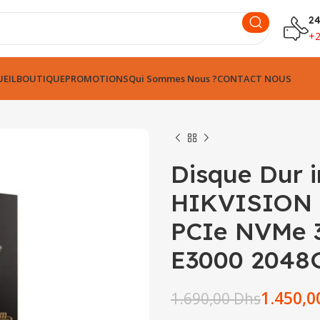
24
+
EIL
BOUTIQUE
PROMOTIONS
Qui Sommes Nous ?
CONTACT NOUS
Disque Dur 
HIKVISION 
PCIe NVMe 
Dhs
Dhs
Dhs
E3000 2048
Dhs
1.450,
1.690,00
Dhs