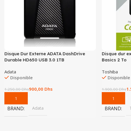
Disque Dur Externe ADATA DashDrive
Disque dur e
Durable HD650 USB 3.0 1TB
Basics 2 To
Adata
Toshiba
Disponible
Disponible
900,00
Dhs
1
1.250,00
Dhs
1.900,00
Dhs
Add To Cart
Add To Cart
BRAND
Adata
BRAND