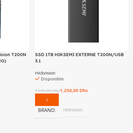
vision T200N
SSD 1TB HIKSEMI EXTERNE T200N/USB
2G)
3.1
Hickvision
Disponible
1.250,00
Dhs
1.790,00
Dhs
Add To Cart
BRAND
Hickvision