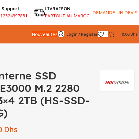
 Support
LIVRAISON
DEMANDE UN DEVIS
212524397851
PARTOUT AU MAROC
Nouveautés
Login / Register
0,00
Dhs
interne SSD
E3000 M.2 2280
3×4 2TB (HS-SSD-
G)
00
Dhs