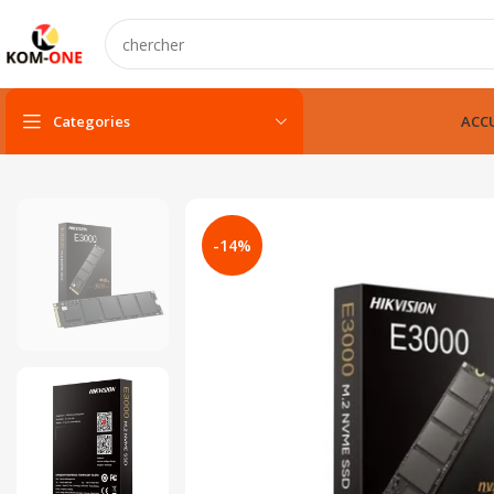
Categories
ACCU
PC portable
PC portable neuf
-14%
PC portable remis à neuf
PC portable gamer
pc fixe & tout-en-un
Unité centarle
Unité centarle avec écran