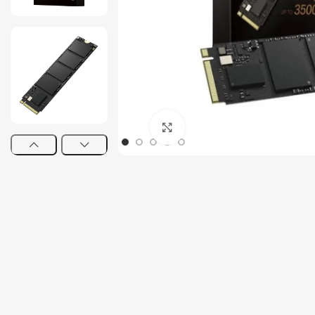
Tout-en-un
Serveur
Click to enlarge