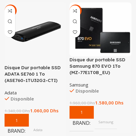
-21%
-19%
Disque dur portable SSD
Samsung 870 EVO 1To
Disque Dur portable SSD
(MZ-77E1T0B_EU)
ADATA SE760 1 To
(ASE760-1TU32G2-CTI)
Samsung
Disponible
Adata
Disponible
1.580,00
Dhs
1.960,00
Dhs
1.060,00
Dhs
1.340,00
Dhs
BRAND
Samsung
BRAND
Adata