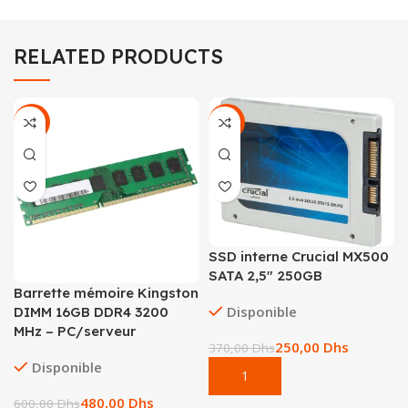
RELATED PRODUCTS
-20%
-32%
SSD interne Crucial MX500
SATA 2,5″ 250GB
Barrette mémoire Kingston
Disponible
DIMM 16GB DDR4 3200
MHz – PC/serveur
250,00
Dhs
370,00
Dhs
Disponible
480,00
Dhs
600,00
Dhs