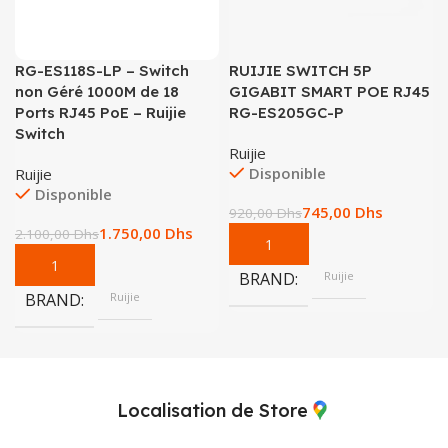
RG-ES118S-LP – Switch
RUIJIE SWITCH 5P
non Géré 1000M de 18
GIGABIT SMART POE RJ45
Ports RJ45 PoE – Ruijie
RG-ES205GC-P
Switch
Ruijie
Disponible
Ruijie
Disponible
745,00
Dhs
920,00
Dhs
1.750,00
Dhs
2.100,00
Dhs
BRAND
Ruijie
BRAND
Ruijie
Localisation de Store