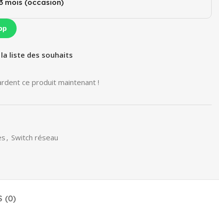
3 mois (occasion)​
pp
 la liste des souhaits
rdent ce produit maintenant !
es
,
Switch réseau
 (0)