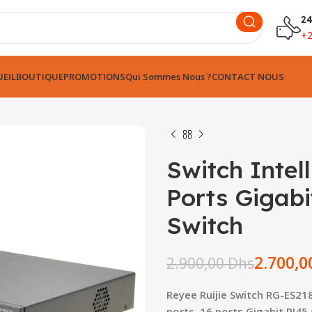
24
+
EIL
BOUTIQUE
PROMOTIONS
Qui Sommes Nous ?
CONTACT NOUS
Switch Intel
Ports Gigabi
Switch
Dhs
Dhs
Dhs
2.700,
2.900,00
Dhs
Dhs
Reyee Ruijie Switch RG-ES21
ports, 16 ports Gigabit RJ45