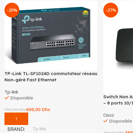
-20%
-27%
TP-Link TL-SF1024D commutateur réseau
Non-géré Fast Ethernet
Tp-link
Switch Non A
Disponible
– 8 ports 10
600,00
Dhs
750,00
Dhs
Cisco
Add To Cart
Disponible
BRAND
Tp-link
360
490,00
Dhs