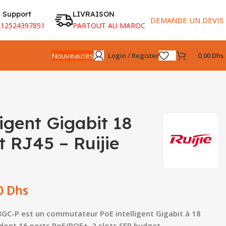
 Support
LIVRAISON
DEMANDE UN DEVIS
212524397851
PARTOUT AU MAROC
Nouveautés
Login / Register
0,00
Dhs
ligent Gigabit 18
t RJ45 – Ruijie
00
Dhs
8GC-P est un commutateur PoE intelligent Gigabit à 18
 dont 16 ports PoE/POE+, 2 slots SFP budget