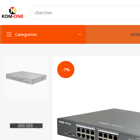
Categories
ACCU
PC portable
PC portable neuf
-7%
PC portable remis à neuf
PC portable gamer
pc fixe & tout-en-un
Unité centarle
Unité centarle avec écran