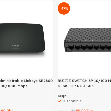
-47%
dministrable Linksys SE2800
RUIJIE SWITCH 8P 10/100 
/100/1000 Mbps
DESKTOP RG-ES08
Ruijie
Disponible
,00
Dhs
80,00
Dhs
150,00
Dhs