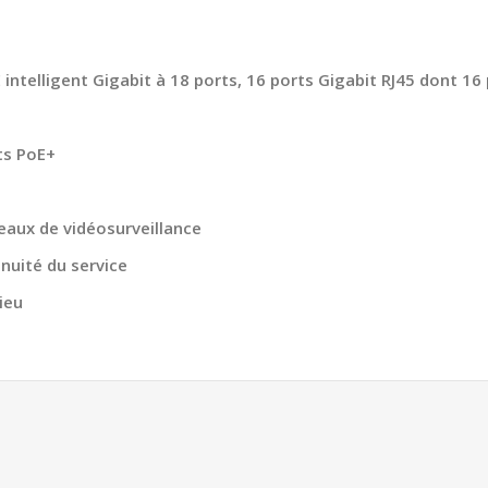
telligent Gigabit à 18 ports, 16 ports Gigabit RJ45 dont 16
ts PoE+
eaux de vidéosurveillance
nuité du service
ieu