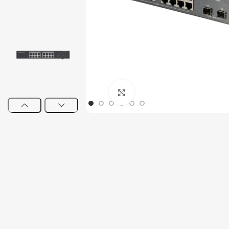
Tout-en-un
Serveur
Click to enlarge