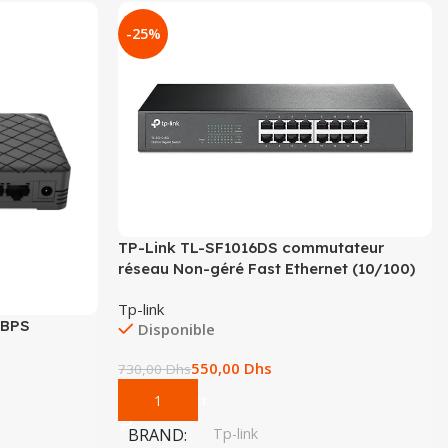
-25%
TP-Link TL-SF1016DS commutateur
réseau Non-géré Fast Ethernet (10/100)
Tp-link
MBPS
Disponible
550,00
Dhs
730,00
Dhs
Add To Cart
BRAND
Tp-link