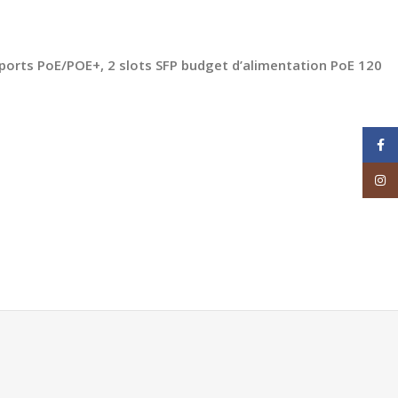
 ports PoE/POE+, 2 slots SFP budget d’alimentation PoE 120
Face
Inst