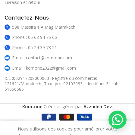
Livraison et retour
Contactez-Nous
598 Massira 1 A Mag Marrakech
Phone : 06 68 94 76 66
Phone : 05 24 39 78 51
Email : contact@kom-one.com
Email : komone2022@gmail.com
ICE :002917208000063- Registre du commerce:
121621/Marrakech- Taxe pro.:92102983- Identifiant Fiscal:
51656685
Kom-one
Créer et gérer par
Azzaden Dev
.
0
Nous utilisons des cookies pour améliorer votre
omparer
Wishlist
Cart