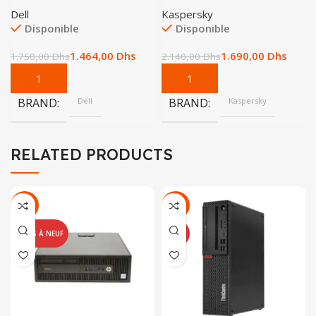
Dell
Kaspersky
Disponible
Disponible
1.464,00
Dhs
1.690,00
Dhs
1.750,00
Dhs
2.140,00
Dhs
BRAND
Dell
BRAND
Kaspersky
RELATED PRODUCTS
-25%
-13%
REMIS À NEUF
NEUF