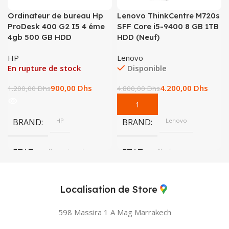
Ordinateur de bureau Hp
Lenovo ThinkCentre M720s
ProDesk 400 G2 I5 4 éme
SFF Core i5-9400 8 GB 1TB
4gb 500 GB HDD
HDD (Neuf)
HP
Lenovo
En rupture de stock
Disponible
900,00
Dhs
4.200,00
Dhs
1.200,00
Dhs
4.800,00
Dhs
BRAND
HP
BRAND
Lenovo
ETAT
Remis à neuf
ETAT
Neuf
Localisation de Store
598 Massira 1 A Mag
Marrakech