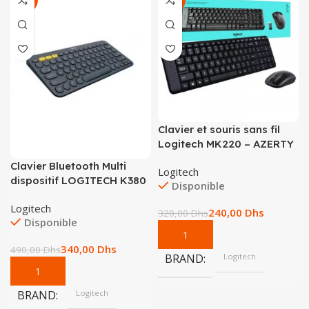
-31%
-25%
Clavier et souris sans fil
Logitech MK220 – AZERTY
Clavier Bluetooth Multi
Logitech
dispositif LOGITECH K380
Disponible
Logitech
240,00
Dhs
320,00
Dhs
Disponible
340,00
Dhs
490,00
Dhs
BRAND
Logitech
BRAND
Logitech