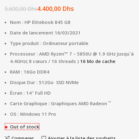
4.400,00
Dhs
5.600,00
Dhs
Nom : HP Elitebook 845 G8
Date de lancement 16/03/2021
Type produit : Ordinateur portable
Processeur : AMD Ryzen™ 7 – 5850U @ 1.9 GHz Jusqu`à
4.4GHz
( 8 cœurs / 16 threads )
16 Mo de cache
RAM : 16Go DDR4
Disque Dur : 512Go SSD NVMe
Écran : 14″ Full HD
™
Carte Graphique : Graphiques AMD Radeon
OS : Windows 11 Pro
Out of stock
Comparer
Ajouter à la liste des souhaits