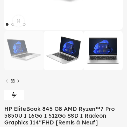
Click to enlarge
HP EliteBook 845 G8 AMD Ryzen™7 Pro
5850U I 16Go I 512Go SSD I Radeon
Graphics I14″FHD [Remis à Neuf]