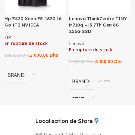
Hp Z420 Xeon E5-1620 16
Lenovo ThinkCentre TINY
Go 1TB NVIDIA
M710q – i5 7Th Gen 8G
256G SSD
HP
En rupture de stock
Lenovo
En rupture de stock
2.600,00
Dhs
3.400,00
Dhs
2.400,00
Dhs
2.900,00
Dhs
BRAND
HP
BRAND
Lenovo
ETAT
Neuf
Localisation de Store
598 Massira 1 A Mag
Marrakech