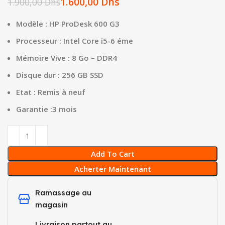
1.600,00
Dhs
1.900,00
Dhs
Modèle : HP ProDesk 600 G3
Processeur : Intel Core i5-6 éme
Mémoire Vive : 8 Go – DDR4
Disque dur : 256 GB SSD
Etat : Remis à neuf
Garantie :3 mois
Add To Cart
Acherter Maintenant
Ramassage au
magasin
Livraison partout au