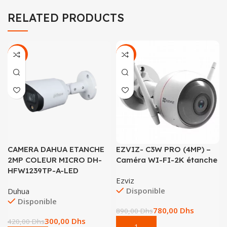
RELATED PRODUCTS
-29%
-12%
CAMERA DAHUA ETANCHE
EZVIZ- C3W PRO (4MP) –
2MP COLEUR MICRO DH-
Caméra WI-FI-2K étanche
HFW1239TP-A-LED
Ezviz
Disponible
Duhua
Disponible
780,00
Dhs
890,00
Dhs
300,00
Dhs
420,00
Dhs