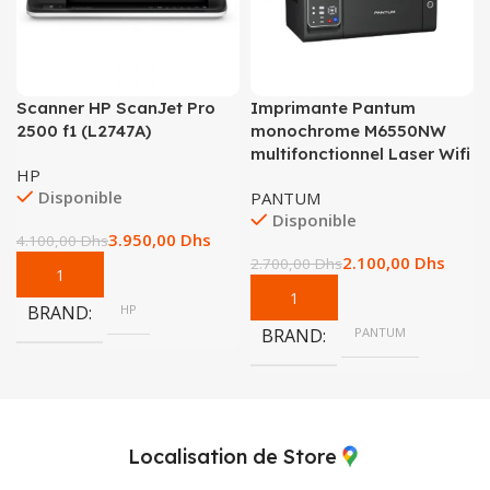
Scanner HP ScanJet Pro
Imprimante Pantum
2500 f1 (L2747A)
monochrome M6550NW
multifonctionnel Laser Wifi
HP
Disponible
PANTUM
Disponible
3.950,00
Dhs
4.100,00
Dhs
2.100,00
Dhs
2.700,00
Dhs
BRAND
HP
BRAND
PANTUM
Localisation de Store