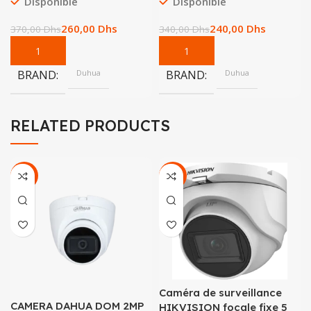
Disponible
Disponible
260,00
Dhs
240,00
Dhs
370,00
Dhs
340,00
Dhs
BRAND
Duhua
BRAND
Duhua
RELATED PRODUCTS
-21%
-37%
Caméra de surveillance
CAMERA DAHUA DOM 2MP
HIKVISION focale fixe 5