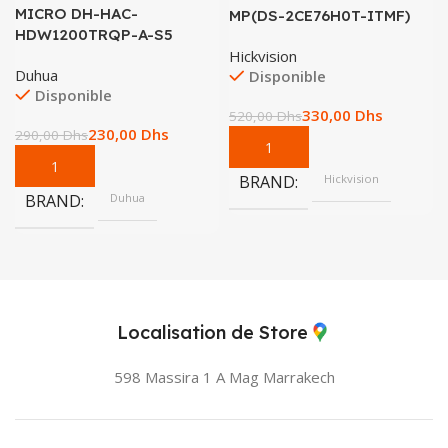
MICRO DH-HAC-
MP(DS-2CE76H0T-ITMF)
HDW1200TRQP-A-S5
Hickvision
Duhua
Disponible
Disponible
330,00
Dhs
520,00
Dhs
230,00
Dhs
290,00
Dhs
BRAND
Hickvision
BRAND
Duhua
Localisation de Store
598 Massira 1 A Mag
Marrakech